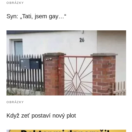
OBRÁZKY
Syn: „Tati, jsem gay…“
OBRÁZKY
Když zeť postaví nový plot