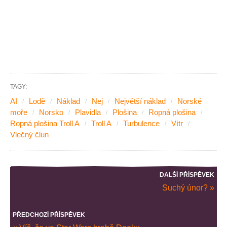
TAGY:
AI
Lodě
Náklad
Nej
Největší náklad
Norské
moře
Norsko
Plavidla
Plošina
Ropná plošina
Ropná plošina Troll A
Troll A
Turbulence
Vítr
Vlečný člun
DALŠÍ PŘÍSPĚVEK
Suchý únor? »
PŘEDCHOZÍ PŘÍSPĚVEK