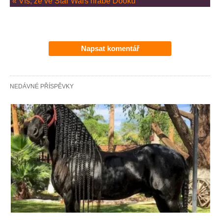
« Víš, že ve Star Wars hrabě Dooku
Napsat komentář
NEDÁVNÉ PŘÍSPĚVKY