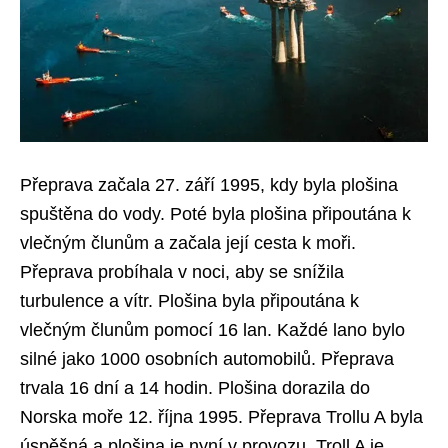
Přeprava začala 27. září 1995, kdy byla plošina
spuštěna do vody. Poté byla plošina připoutána k
vlečným člunům a začala její cesta k moři.
Přeprava probíhala v noci, aby se snížila
turbulence a vítr. Plošina byla připoutána k
vlečným člunům pomocí 16 lan. Každé lano bylo
silné jako 1000 osobních automobilů. Přeprava
trvala 16 dní a 14 hodin. Plošina dorazila do
Norska moře 12. října 1995. Přeprava Trollu A byla
úspěšná a plošina je nyní v provozu. Troll A je