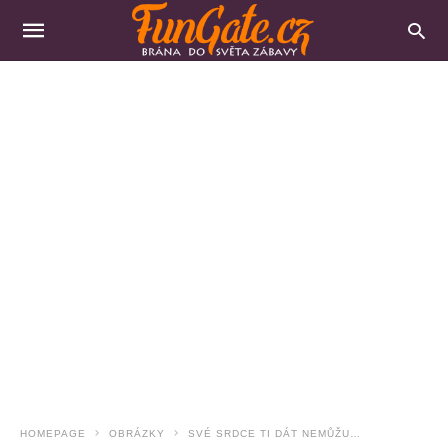
HOMEPAGE
OBRÁZKY
SVÉ SRDCE TI DÁT NEMŮŽU…