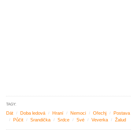
TAGY:
Dát
Doba ledová
Hraní
Nemoci
Ořechj
Postava
Půčit
Srandička
Srdce
Své
Veverka
Žalud