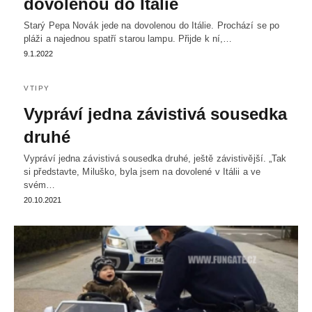
dovolenou do Itálie
Starý Pepa Novák jede na dovolenou do Itálie. Prochází se po
pláži a najednou spatří starou lampu. Přijde k ní,…
9.1.2022
VTIPY
Vypráví jedna závistivá sousedka
druhé
Vypráví jedna závistivá sousedka druhé, ještě závistivější. „Tak
si představte, Miluško, byla jsem na dovolené v Itálii a ve
svém…
20.10.2021