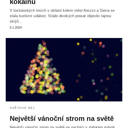
kokainu
V toskánských lesích v oblasti kolem měst Arezzo a Siena se
stala kuriózní událost. Stádo divokých prasat objevilo tajnou
skrýš…
5.1.2024
SVĚTOVÁ NEJ
Největší vánoční strom na světě
Největší vánoční strom na světě se nachází v italském městě