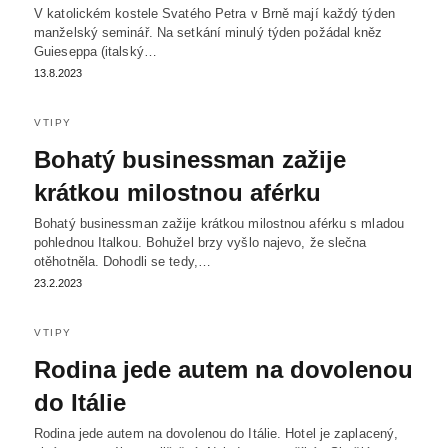
V katolickém kostele Svatého Petra v Brně mají každý týden
manželský seminář. Na setkání minulý týden požádal kněz
Guieseppa (italský…
13.8.2023
VTIPY
Bohatý businessman zažije
krátkou milostnou aférku
Bohatý businessman zažije krátkou milostnou aférku s mladou
pohlednou Italkou. Bohužel brzy vyšlo najevo, že slečna
otěhotněla. Dohodli se tedy,…
23.2.2023
VTIPY
Rodina jede autem na dovolenou
do Itálie
Rodina jede autem na dovolenou do Itálie. Hotel je zaplacený,