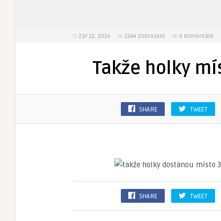
Zář 22, 2014
2244
Zobrazení
0 Komentáře
Takže holky mí
SHARE
TWEET
SHARE
TWEET