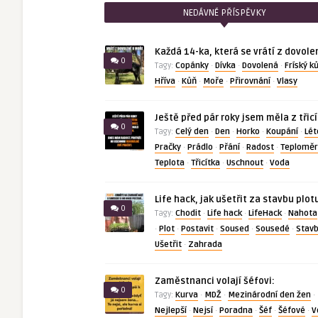
NEDÁVNÉ PŘÍSPĚVKY
Každá 14-ka, která se vrátí z dovole
0
Copánky
Dívka
Dovolená
Fríský k
Tagy:
·
·
·
Hříva
Kůň
Moře
Přirovnání
Vlasy
·
·
·
·
Ještě před pár roky jsem měla z třic
0
Celý den
Den
Horko
Koupání
Lét
Tagy:
·
·
·
·
Pračky
Prádlo
Přání
Radost
Teploměr
·
·
·
·
Teplota
Třicítka
Uschnout
Voda
·
·
·
Life hack, jak ušetřit za stavbu plot
0
Chodit
Life hack
LifeHack
Nahota
Tagy:
·
·
·
Plot
Postavit
Soused
Sousedé
Stav
·
·
·
·
·
Ušetřit
Zahrada
·
Zaměstnanci volají šéfovi:
0
Kurva
MDŽ
Mezinárodní den žen
Tagy:
·
·
·
Nejlepší
Nejsí
Poradna
Šéf
Šéfové
V
·
·
·
·
·