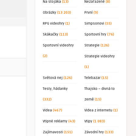
Na stojáka
(13)
Nezařazené
(8)
Obrázky
(13 203)
První
(9)
RPG videohry
(1)
Simpsonovi
(55)
Skákačky
(113)
Sportovní hry
(76)
Sportovní videohry
Strategie
(126)
(2)
Strategie videohry
(1)
Světová nej
(126)
Telebazar
(15)
Testy, hádanky
Thajsko – divná to
(332)
země
(15)
Videa
(467)
Videa z internetu
(1)
Vtipné reklamy
(43)
Vtipy
(1 083)
Zajímavosti
(151)
Závodní hry
(133)