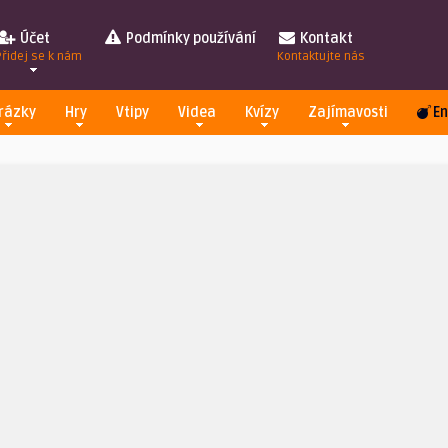
Účet
Podmínky používání
Kontakt
Přidej se k nám
Kontaktujte nás
rázky
Hry
Vtipy
Videa
Kvízy
Zajímavosti
En