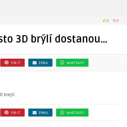
0
0
sto 3D brýlí dostanou…
PIN IT
EMAIL
WHATSAPP
PIN IT
EMAIL
WHATSAPP