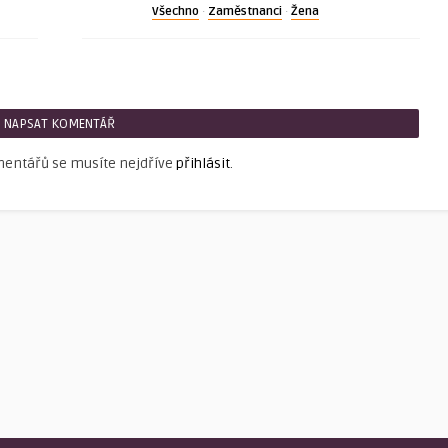
Všechno
Zaměstnanci
Žena
·
·
NAPSAT KOMENTÁŘ
mentářů se musíte nejdříve
přihlásit
.