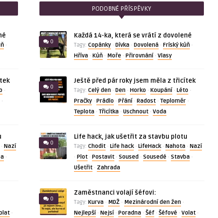
PODOBNÉ PŘÍSPĚVKY
né
Každá 14-ka, která se vrátí z dovolené
0
ůň
Copánky
Dívka
Dovolená
Fríský kůň
·
Tagy:
·
·
·
·
Hříva
Kůň
Moře
Přirovnání
Vlasy
·
·
·
·
ítek
Ještě před pár roky jsem měla z třicítek
0
o
Celý den
Den
Horko
Koupání
Léto
·
Tagy:
·
·
·
·
·
Pračky
Prádlo
Přání
Radost
Teploměr
·
·
·
·
·
·
Teplota
Třicítka
Uschnout
Voda
·
·
·
u
Life hack, jak ušetřit za stavbu plotu
0
Nazí
Chodit
Life hack
LifeHack
Nahota
Nazí
·
Tagy:
·
·
·
·
ba
Plot
Postavit
Soused
Sousedé
Stavba
·
·
·
·
·
·
·
Ušetřit
Zahrada
·
Zaměstnanci volají šéfovi:
0
Kurva
MDŽ
Mezinárodní den žen
Tagy:
·
·
·
olat
Nejlepší
Nejsí
Poradna
Šéf
Šéfové
Volat
·
·
·
·
·
·
·