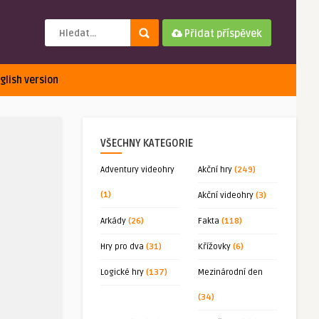
Přidat příspěvek
glish version
VŠECHNY KATEGORIE
Adventury videohry
Akční hry
(249)
(1)
Akční videohry
(3)
Arkády
(26)
Fakta
(118)
Hry pro dva
(31)
Křížovky
(6)
Logické hry
(137)
Mezinárodní den
(34)