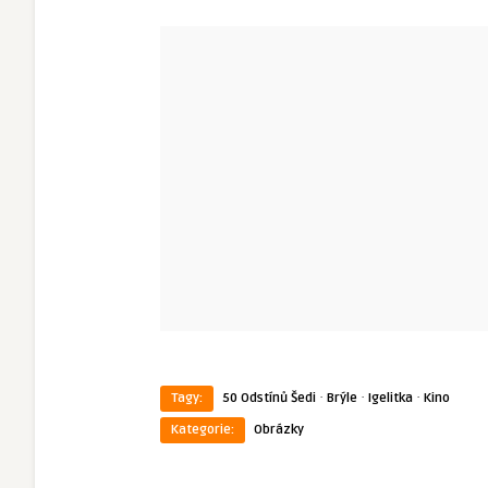
·
·
·
Tagy:
50 Odstínů Šedi
Brýle
Igelitka
Kino
Kategorie:
Obrázky