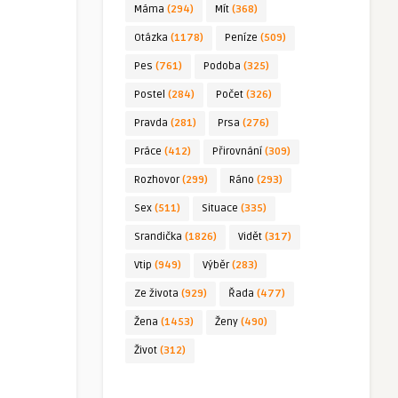
Máma
(294)
Mít
(368)
Otázka
(1178)
Peníze
(509)
Pes
(761)
Podoba
(325)
Postel
(284)
Počet
(326)
Pravda
(281)
Prsa
(276)
Práce
(412)
Přirovnání
(309)
Rozhovor
(299)
Ráno
(293)
Sex
(511)
Situace
(335)
Srandička
(1826)
Vidět
(317)
Vtip
(949)
Výběr
(283)
Ze života
(929)
Řada
(477)
Žena
(1453)
Ženy
(490)
Život
(312)